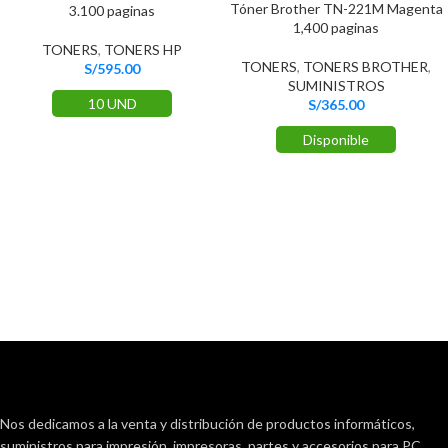
Tóner Brother TN-221M Magenta
3.100 paginas
1,400 paginas
TONERS
,
TONERS HP
TONERS
,
TONERS BROTHER
,
S/
595.00
SUMINISTROS
10 UND
S/
365.00
Disponible
Nos dedicamos a la venta y distribución de productos informáticos,
suministros para impresión, impresoras, partes y accesorios para PC.