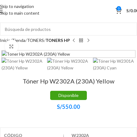
Skip to navigation
0
S/
0.0
Skip to main content
Inicio
Tienda
TONERS
TONERS HP
Haga Click para agrandar
Tóner Hp W2302A (230A) Yellow
Disponible
S/
550.00
CÓDIGO
:
W2302A