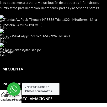
Nos dedicamos a la venta y distribución de productos informáticos,
suministros para impresión, impresoras, partes y accesorios para PC.
Tienda: Av. Petit Thouars Nª 5356 Tda. 1022 - Miraflores - Lima
(Galerìa COMPU PALACE)
Cel: / WhatsApp: 971 261 461 / 994 023 468
Email: ventas@fabisan.pe
MI CUENTA
INFORMACIÓN
¿Necesitas ayuda?
Chatea con nosotros
0
LIBRO DE RECLAMACIONES
Casa
Tienda
Carro
Mi cuenta