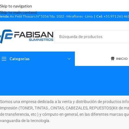
Skip to navigation
Skip to main content
ienda:
Av. Petit Thouars Nª 5356 Tda. 1022 - Miraflores - Lima |
Cel:
+51 971 261 46
Categorías
INICIO
Somos una empresa dedicada a la venta y distribución de productos info
impresión (TONER, TINTAS , CINTAS, CABEZALES, REPUESTOS(Kit de man
de transferencia, etc ) y cómputo en general, en las diferentes marcas qu
vanguardia de la tecnología.