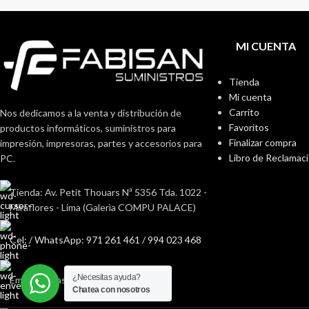
MI CUENTA
Tienda
Mi cuenta
Carrito
Nos dedicamos a la venta y distribución de
Favoritos
productos informáticos, suministros para
Finalizar compra
impresión, impresoras, partes y accesorios para
Libro de Reclamac
PC.
Tienda: Av. Petit Thouars Nª 5356 Tda. 1022 -
Miraflores - Lima (Galerìa COMPU PALACE)
Cel: / WhatsApp: 971 261 461 / 994 023 468
¿Necesitas ayuda?
Email: ventas@fabisan.pe
Chatea con nosotros