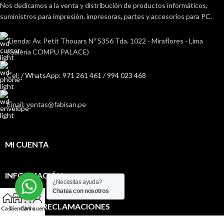
Nos dedicamos a la venta y distribución de productos informáticos,
suministros para impresión, impresoras, partes y accesorios para PC.
Tienda: Av. Petit Thouars Nª 5356 Tda. 1022 - Miraflores - Lima
(Galerìa COMPU PALACE)
Cel: / WhatsApp: 971 261 461 / 994 023 468
Email: ventas@fabisan.pe
MI CUENTA
INFORMACIÓN
¿Necesitas ayuda?
Chatea con nosotros
0
LIBRO DE RECLAMACIONES
Casa
Tienda
Carro
Mi cuenta