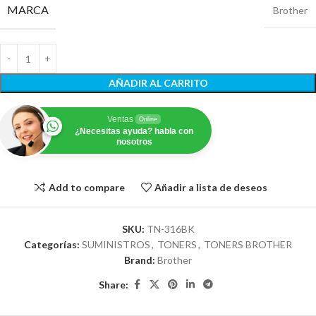
MARCA
Brother
AÑADIR AL CARRITO
Ventas
Online
¿Necesitas ayuda? habla con
nosotros
Add to compare
Añadir a lista de deseos
SKU:
TN-316BK
Categorías:
SUMINISTROS
,
TONERS
,
TONERS BROTHER
Brand:
Brother
Share: