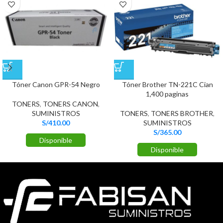
Tóner Canon GPR-54 Negro
Tóner Brother TN-221C Cian
1,400 paginas
TONERS
,
TONERS CANON
,
SUMINISTROS
TONERS
,
TONERS BROTHER
,
S/
410.00
SUMINISTROS
S/
365.00
Disponible
Disponible