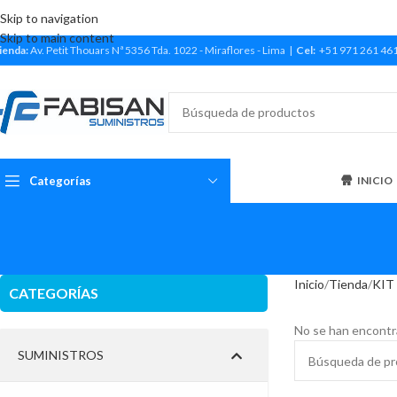
Skip to navigation
Skip to main content
ienda:
Av. Petit Thouars Nª 5356 Tda. 1022 - Miraflores - Lima |
Cel:
+51 971 261 46
Categorías
INICIO
Inicio
Tienda
KIT
CATEGORÍAS
No se han encontr
SUMINISTROS