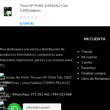
Tinta HP 954XL (L0S62AL) Cian
1,600 paginas
S/
199.00
MI CUENTA
Nos dedicamos a la venta y distribución de
Tienda
productos informáticos, suministros para
Mi cuenta
impresión, impresoras, partes y accesorios para
Carrito
PC.
Favoritos
Finalizar compra
Tienda: Av. Petit Thouars Nª 5356 Tda. 1022 -
Libro de Reclamac
Miraflores - Lima (Galerìa COMPU PALACE)
Cel: / WhatsApp: 971 261 461 / 994 023 468
¿Necesitas ayuda?
Email: ventas@fabisan.pe