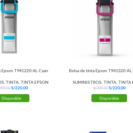
ta Epson T941220-AL Cyan
Bolsa de tinta Epson T941320-AL
OS
,
TINTA
,
TINTA EPSON
SUMINISTROS
,
TINTA
,
TINTA
S/
220.00
S/
220.00
299.00
S/
299.00
Disponible
Disponible