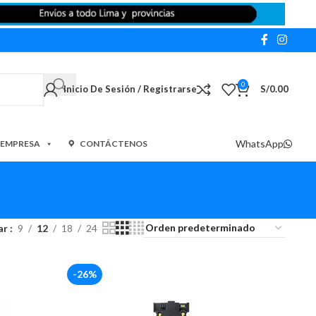
0
Inicio De Sesión / Registrarse
S/
0.00
WhatsApp
 EMPRESA
CONTÁCTENOS
ar
9
12
18
24
-26%