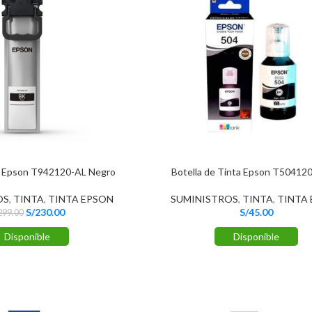
ta Epson T942120-AL Negro
Botella de Tinta Epson T50412
OS
,
TINTA
,
TINTA EPSON
SUMINISTROS
,
TINTA
,
TINTA
S/
230.00
S/
45.00
299.00
Disponible
Disponible