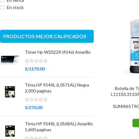
En venta
En stock
PRODUCTOS MEJOR CALIFICADOS
Tóner Hp W2022X (414x) Amarillo
S/
1170.00
Tinta HP 954XL (L0S71AL) Negra
Botella de 
2,000 paginas
L1110/L3110/
SUMINISTR
S/
270.00
Tinta HP 954XL (L0S68AL) Amarillo
1,600 paginas