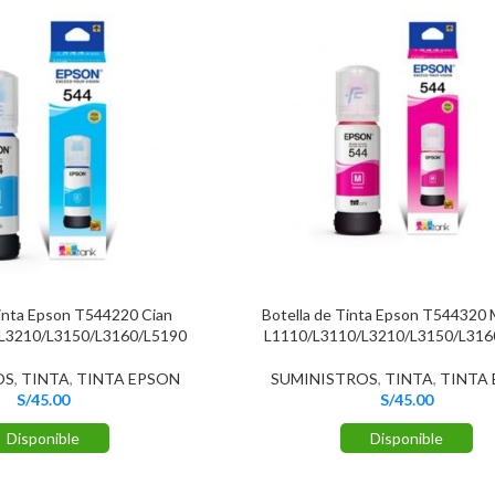
Tinta Epson T544220 Cian
Botella de Tinta Epson T544320
L3210/L3150/L3160/L5190
L1110/L3110/L3210/L3150/L316
OS
,
TINTA
,
TINTA EPSON
SUMINISTROS
,
TINTA
,
TINTA
S/
45.00
S/
45.00
Disponible
Disponible