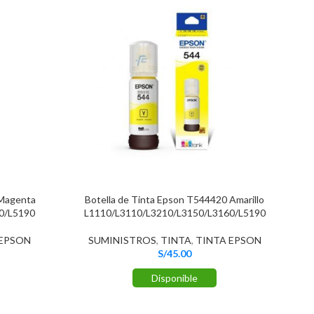
 Magenta
Botella de Tinta Epson T544420 Amarillo
0/L5190
L1110/L3110/L3210/L3150/L3160/L5190
 EPSON
SUMINISTROS
,
TINTA
,
TINTA EPSON
S/
45.00
Disponible