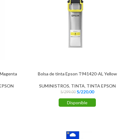
 Magenta
Bolsa de tinta Epson T941420-AL Yellow
 EPSON
SUMINISTROS
,
TINTA
,
TINTA EPSON
S/
220.00
S/
299.00
Disponible