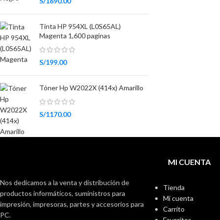
S/
1690.00
Tinta HP 954XL (L0S65AL)
Magenta 1,600 paginas
S/
199.00
Tóner Hp W2022X (414x) Amarillo
S/
1170.00
MI CUENTA
Nos dedicamos a la venta y distribución de
Tienda
productos informáticos, suministros para
Mi cuenta
impresión, impresoras, partes y accesorios para
Carrito
PC.
Favoritos