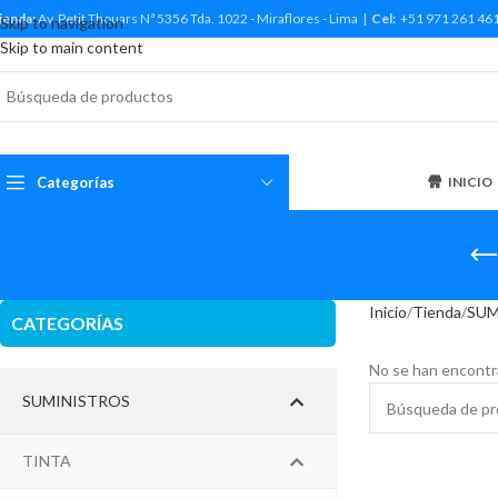
ienda:
Av. Petit Thouars Nª 5356 Tda. 1022 - Miraflores - Lima |
Cel:
+51 971 261 46
Skip to navigation
Skip to main content
Categorías
INICIO
Inicio
Tienda
SUM
CATEGORÍAS
No se han encontr
SUMINISTROS
TINTA