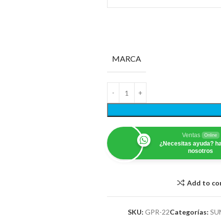
MARCA
Ventas
Online
¿Necesitas ayuda? ha
nosotros
Add to c
SKU:
GPR-22
Categorías:
SU