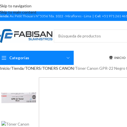
Skip to navigation
Skip to main content
ienda:
Av. Petit Thouars Nª 5356 Tda. 1022 - Miraflores - Lima |
Cel:
+51 971 261 46
Categorías
INICIO
Inicio
Tienda
TONERS
TONERS CANON
Tóner Canon GPR-22 Negro 8