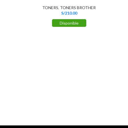
TONERS
,
TONERS BROTHER
S/
210.00
Disponible
Tón