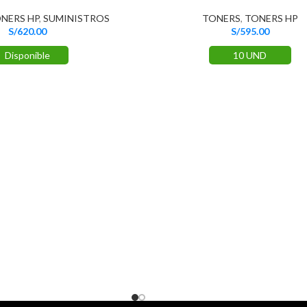
NERS HP
,
SUMINISTROS
TONERS
,
TONERS HP
S/
620.00
S/
595.00
Disponible
10 UND