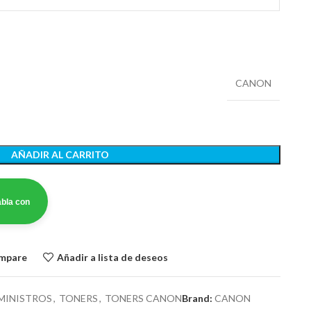
CANON
AÑADIR AL CARRITO
bla con
ompare
Añadir a lista de deseos
MINISTROS
,
TONERS
,
TONERS CANON
Brand:
CANON