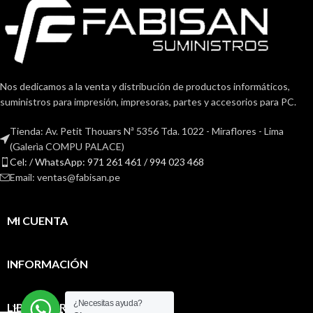
Nos dedicamos a la venta y distribución de productos informáticos,
suministros para impresión, impresoras, partes y accesorios para PC.
Tienda: Av. Petit Thouars Nª 5356 Tda. 1022 - Miraflores - Lima
(Galerìa COMPU PALACE)
Cel: / WhatsApp: 971 261 461 / 994 023 468
Email: ventas@fabisan.pe
MI CUENTA
INFORMACIÓN
¿Necesitas ayuda?
LIBRO DE RECLAMACIONES