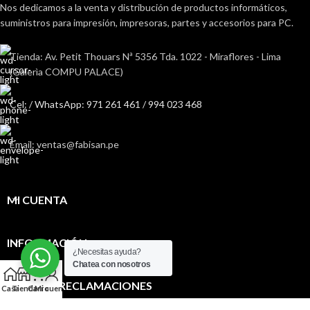
Nos dedicamos a la venta y distribución de productos informáticos,
suministros para impresión, impresoras, partes y accesorios para PC.
Tienda: Av. Petit Thouars Nª 5356 Tda. 1022 - Miraflores - Lima
(Galerìa COMPU PALACE)
Cel: / WhatsApp: 971 261 461 / 994 023 468
Email: ventas@fabisan.pe
MI CUENTA
INFORMACIÓN
¿Necesitas ayuda?
Chatea con nosotros
0
LIBRO DE RECLAMACIONES
Casa
Tienda
Carro
Mi cuenta