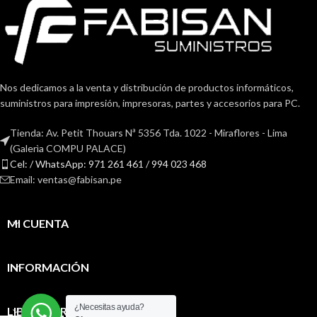
Nos dedicamos a la venta y distribución de productos informáticos,
suministros para impresión, impresoras, partes y accesorios para PC.
Tienda: Av. Petit Thouars Nª 5356 Tda. 1022 - Miraflores - Lima
(Galerìa COMPU PALACE)
Cel: / WhatsApp: 971 261 461 / 994 023 468
Email: ventas@fabisan.pe
MI CUENTA
INFORMACIÓN
¿Necesitas ayuda?
LIBRO DE RECLAMACIONES