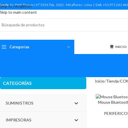
ienda:
Av. Petit Thouars Nª 5356 Tda. 1022 - Miraflores - Lima |
Cel:
+51 971 261 46
Skip to navigation
Skip to main content
Categorías
INICIO
Inicio
Tienda
CO
CATEGORÍAS
Mouse Bluetooth
SUMINISTROS
PERIFERICO
IMPRESORAS