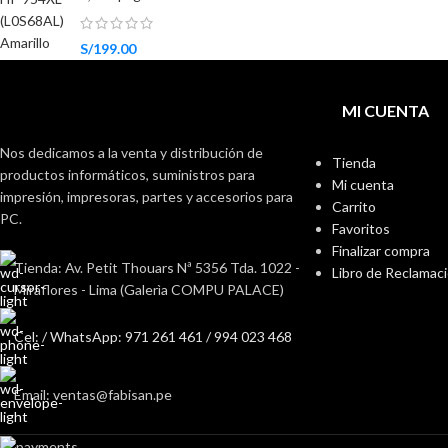
S/
199.00
MI CUENTA
Nos dedicamos a la venta y distribución de
Tienda
productos informáticos, suministros para
Mi cuenta
impresión, impresoras, partes y accesorios para
Carrito
PC.
Favoritos
Finalizar compra
Tienda: Av. Petit Thouars Nª 5356 Tda. 1022 -
Libro de Reclamac
Miraflores - Lima (Galerìa COMPU PALACE)
Cel: / WhatsApp: 971 261 461 / 994 023 468
Email: ventas@fabisan.pe