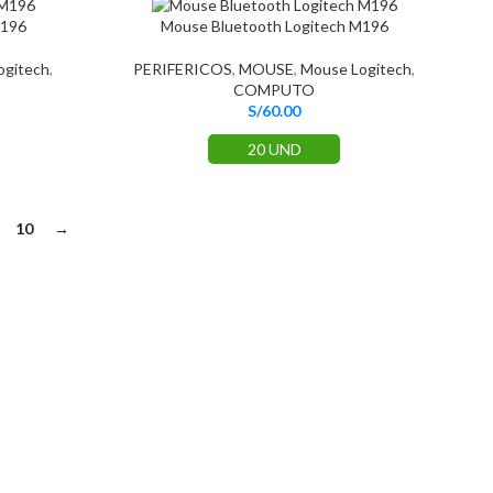
M196
Mouse Bluetooth Logitech M196
ogitech
,
PERIFERICOS
,
MOUSE
,
Mouse Logitech
,
COMPUTO
S/
60.00
20 UND
10
→