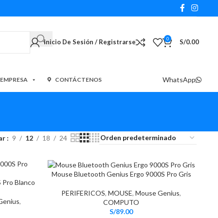
0
Inicio De Sesión / Registrarse
S/
0.00
WhatsApp
 EMPRESA
CONTÁCTENOS
ar
9
12
18
24
Mouse Bluetooth Genius Ergo 9000S Pro Gris
 Pro Blanco
PERIFERICOS
,
MOUSE
,
Mouse Genius
,
Genius
,
COMPUTO
S/
89.00