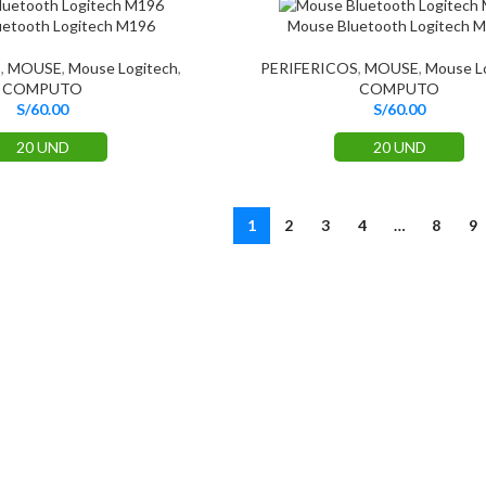
etooth Logitech M196
Mouse Bluetooth Logitech 
S
,
MOUSE
,
Mouse Logitech
,
PERIFERICOS
,
MOUSE
,
Mouse L
COMPUTO
COMPUTO
S/
60.00
S/
60.00
20 UND
20 UND
1
2
3
4
…
8
9