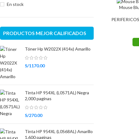
En stock
Mouse Blu
PERIFERICO
PRODUCTOS MEJOR CALIFICADOS
Tóner Hp W2022X (414x) Amarillo
S/
1170.00
Tinta HP 954XL (L0S71AL) Negra
2,000 paginas
S/
270.00
Tinta HP 954XL (L0S68AL) Amarillo
1,600 paginas