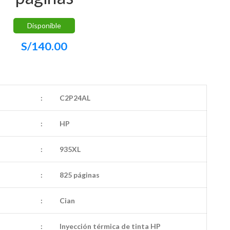
Disponible
S/
140.00
:
C2P24AL
:
HP
:
935XL
:
825 páginas
:
Cian
:
Inyección térmica de tinta HP