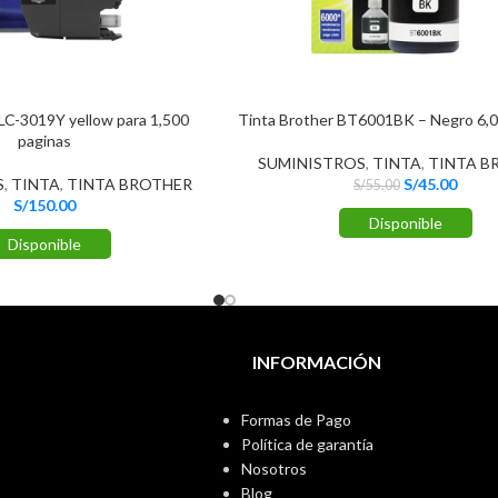
 LC-3019Y yellow para 1,500
Tinta Brother BT6001BK – Negro 6,0
paginas
SUMINISTROS
,
TINTA
,
TINTA B
S
,
TINTA
,
TINTA BROTHER
S/
45.00
S/
55.00
S/
150.00
Disponible
Disponible
INFORMACIÓN
Formas de Pago
Política de garantía
Nosotros
Blog