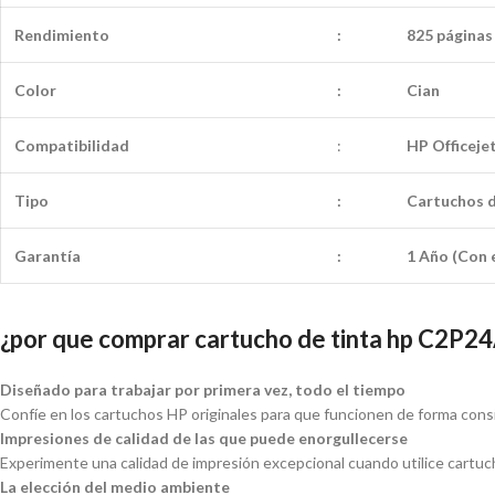
Rendimiento
:
825 páginas
Color
:
Cian
Compatibilidad
:
HP Officejet
Tipo
:
Cartuchos d
Garantía
:
1 Año (Con e
¿por que comprar cartucho de tinta hp C2P2
Diseñado para trabajar por primera vez, todo el tiempo
Confíe en los cartuchos HP originales para que funcionen de forma cons
Impresiones de calidad de las que puede enorgullecerse
Experimente una calidad de impresión excepcional cuando utilice cartuc
La elección del medio ambiente