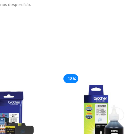
enos desperdicio.
-18%