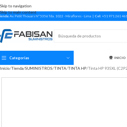
Skip to navigation
Skip to main content
ienda:
Av. Petit Thouars Nª 5356 Tda. 1022 - Miraflores - Lima |
Cel:
+51 971 261 46
Categorías
INICIO
Inicio
Tienda
SUMINISTROS
TINTA
TINTA HP
Tinta HP 935XL (C2P2