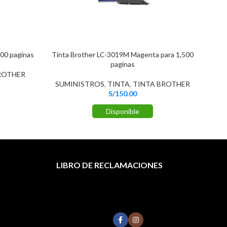
00 paginas
Tinta Brother LC-3019M Magenta para 1,500
paginas
ROTHER
TO
SUMINISTROS
,
TINTA
,
TINTA BROTHER
S/
150.00
Disponible
LIBRO DE RECLAMACIONES