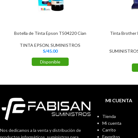
Botella de Tinta Epson T504220 Cian
Tinta Brother
TINTA EPSON
,
SUMINISTROS
S/
45.00
SUMINISTRO
Disponible
MI CUENTA
Tienda
Mi cuenta
Carrito
Nos dedicamos a la venta y distribución de
Favoritos
productos informáticos, suministros para