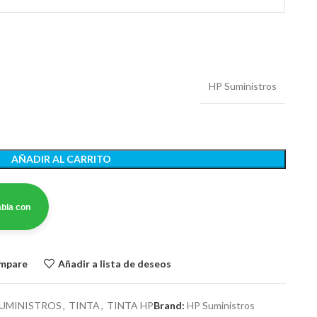
HP Suministros
AÑADIR AL CARRITO
bla con
ompare
Añadir a lista de deseos
UMINISTROS
,
TINTA
,
TINTA HP
Brand:
HP Suministros