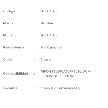
Código
:
BTD-60BK
Marca
:
Brother
Modelo
:
BTD-60BK
Rendimiento
:
6,500 páginas
Color
:
Negro
MFC-T910DW/DCP-T310/DCP-
Compatibilidad
:
T510W/DCP-T710W
Garantía
:
1 Año (Con el fabricante)