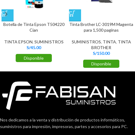
Botella de Tinta Epson T504220
Tinta Brother LC-3019M Magenta
Cian
para 1,500 paginas
TINTA EPSON
,
SUMINISTROS
SUMINISTROS
,
TINTA
,
TINTA
S/
45.00
BROTHER
S/
150.00
Disponible
Disponible
Nos dedicamos a la venta y distribución de productos informáticos,
suministros para impresión, impresoras, partes y accesorios para PC.