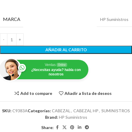
MARCA
HP Suministros
AÑADIR AL CARRITO
Ventas
Online
¿Necesitas ayuda? habla con
nosotros
Add to compare
Añadir a lista de deseos
SKU:
C9383A
Categorías:
CABEZAL
,
CABEZAL HP
,
SUMINISTROS
Brand:
HP Suministros
Share: