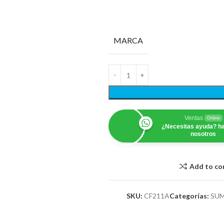
MARCA
Ventas
Online
¿Necesitas ayuda? ha
nosotros
Add to c
SKU:
CF211A
Categorías:
SUM