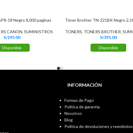
PR-18 Negro 8,000 paginas
Tóner Brother TN-221BK Negro 2,50
ERS CANON
,
SUMINISTROS
TONERS
,
TONERS BROTHER
,
SUMI
S/
195.00
S/
395.00
Disponible
Disponible
INFORMACIÓN
Formas de Pago
Política de garantía
Nosotros
Blog
Política de devoluciones y reembolso
iones