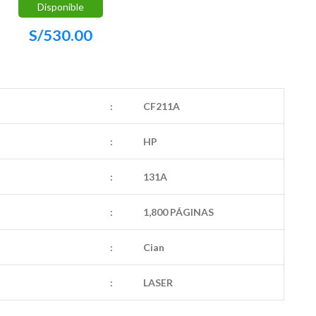
Disponible
S/
530.00
:
CF211A
:
HP
:
131A
:
1,800 PÁGINAS
:
Cian
:
LASER