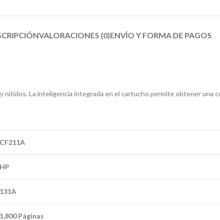
SCRIPCIÓN
VALORACIONES (0)
ENVÍO Y FORMA DE PAGOS​
y nítidos. La inteligencia integrada en el cartucho permite obtener una
CF211A
HP
131A
1,800 Páginas