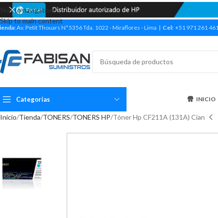
Skip to navigation
Skip to main content
ienda:
Av. Petit Thouars Nª 5356 Tda. 1022 - Miraflores - Lima |
Cel:
+51 971 261 46
Categorías
INICIO
Inicio
Tienda
TONERS
TONERS HP
Tóner Hp CF211A (131A) Cian