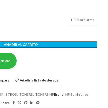
HP Suministros
AÑADIR AL CARRITO
bla con
ompare
Añadir a lista de deseos
INISTROS
,
TONERS
,
TONERS HP
Brand:
HP Suministros
Share: