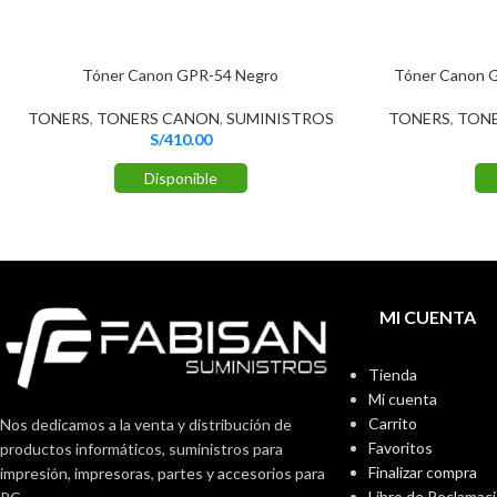
Tóner Canon GPR-54 Negro
Tóner Canon G
TONERS
,
TONERS CANON
,
SUMINISTROS
TONERS
,
TON
S/
410.00
Disponible
MI CUENTA
Tienda
Mi cuenta
Carrito
Nos dedicamos a la venta y distribución de
Favoritos
productos informáticos, suministros para
Finalizar compra
impresión, impresoras, partes y accesorios para
Libro de Reclamac