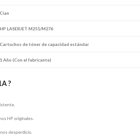
Cian
HP LASERJET M251/M276
Cartuchos de tóner de capacidad estándar
1 Año (Con el fabricante)
1A ?
istente.
hos HP originales.
enos desperdicio.