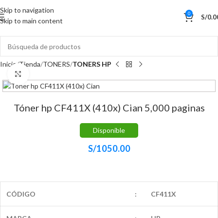
Skip to navigation
0
S/
0.0
Skip to main content
Inicio
Tienda
TONERS
TONERS HP
Haga Click para agrandar
Tóner hp CF411X (410x) Cian 5,000 paginas
Disponible
S/
1050.00
CÓDIGO
:
CF411X