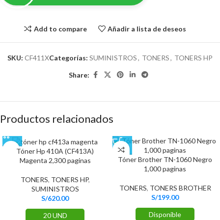
Add to compare
Añadir a lista de deseos
SKU:
CF411X
Categorías:
SUMINISTROS
,
TONERS
,
TONERS HP
Share:
Productos relacionados
Tóner Hp 410A (CF413A)
Tóner Brother TN-1060 Negro
Magenta 2,300 paginas
1,000 paginas
TONERS
,
TONERS HP
,
TONERS
,
TONERS BROTHER
SUMINISTROS
S/
199.00
S/
620.00
Disponible
20 UND