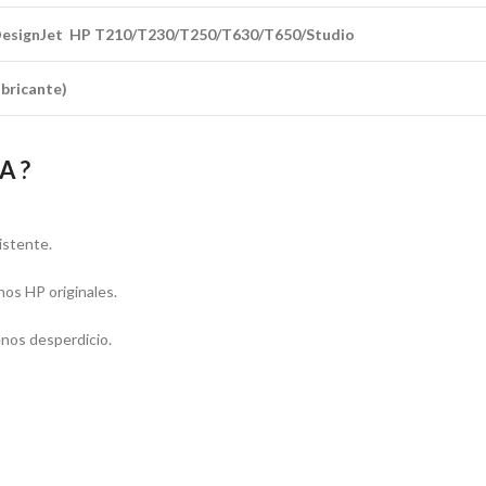
DesignJet HP T210/T230/T250/T630/T650/Studio
abricante)
A ?
istente.
hos HP originales.
enos desperdicio.