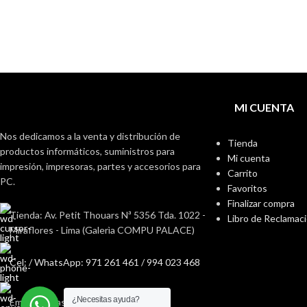
MI CUENTA
Nos dedicamos a la venta y distribución de
Tienda
productos informáticos, suministros para
Mi cuenta
impresión, impresoras, partes y accesorios para
Carrito
PC.
Favoritos
Finalizar compra
Tienda: Av. Petit Thouars Nª 5356 Tda. 1022 -
Libro de Reclamac
Miraflores - Lima (Galerìa COMPU PALACE)
Cel: / WhatsApp: 971 261 461 / 994 023 468
¿Necesitas ayuda?
Email: ventas@fabisan.pe