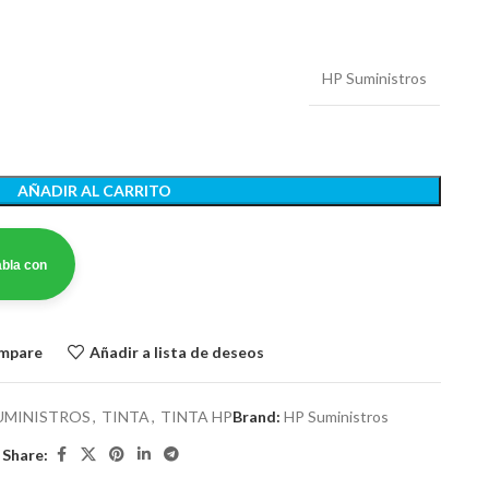
HP Suministros
AÑADIR AL CARRITO
bla con
ompare
Añadir a lista de deseos
UMINISTROS
,
TINTA
,
TINTA HP
Brand:
HP Suministros
Share: