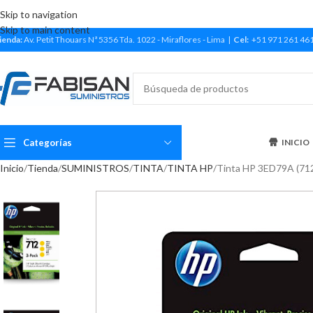
Skip to navigation
Skip to main content
ienda:
Av. Petit Thouars Nª 5356 Tda. 1022 - Miraflores - Lima |
Cel:
+51 971 261 46
Categorías
INICIO
Inicio
Tienda
SUMINISTROS
TINTA
TINTA HP
Tinta HP 3ED79A (712