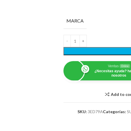
MARCA
Ventas
Online
¿Necesitas ayuda? ha
nosotros
Add to c
SKU:
3ED79A
Categorías:
S