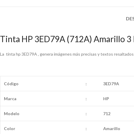
DE
Tinta HP 3ED79A (712A) Amarillo 3
La tinta hp 3ED79A , genera imágenes más precisas y textos resaltados 
Código
:
3ED79A
Marca
:
HP
Modelo
:
712
Color
:
Amarillo