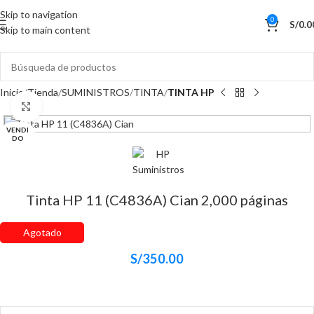
Skip to navigation
0
S/
0.0
Skip to main content
Inicio
Tienda
SUMINISTROS
TINTA
TINTA HP
Haga Click para agrandar
VENDI
DO
Tinta HP 11 (C4836A) Cian 2,000 páginas
Agotado
S/
350.00