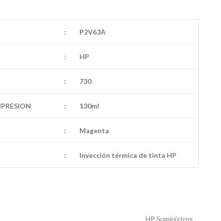
:
P2V63A
:
HP
:
730
MPRESION
:
130ml
:
Magenta
:
Inyección térmica de tinta HP
HP Suministros