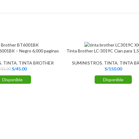
6001BK – Negro 6,000 paginas
Tinta Brother LC-3019C Cian para 1,
S
,
TINTA
,
TINTA BROTHER
SUMINISTROS
,
TINTA
,
TINTA B
S/
45.00
S/
150.00
/
55.00
Disponible
Disponible