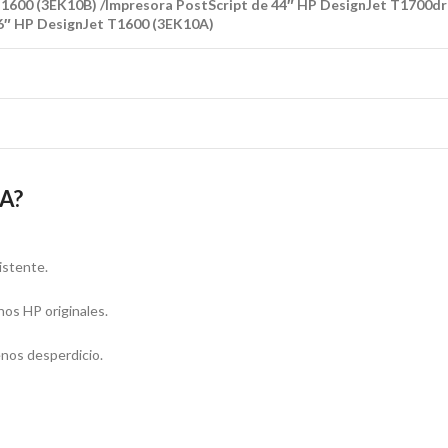
1600 (3EK10B) /Impresora PostScript de 44″ HP DesignJet T1700dr
6″ HP DesignJet T1600 (3EK10A)
3A?
istente.
hos HP originales.
enos desperdicio.