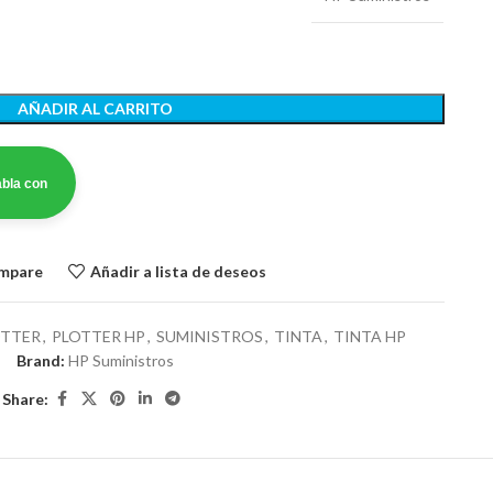
AÑADIR AL CARRITO
bla con
ompare
Añadir a lista de deseos
OTTER
,
PLOTTER HP
,
SUMINISTROS
,
TINTA
,
TINTA HP
Brand:
HP Suministros
Share: