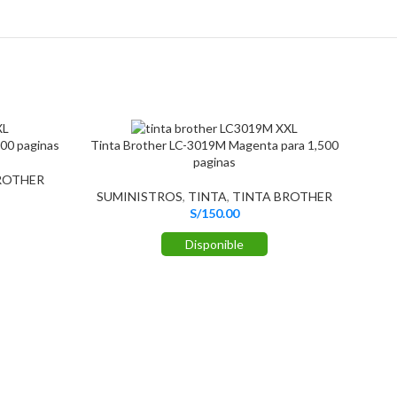
500 paginas
Tinta Brother LC-3019M Magenta para 1,500
paginas
ROTHER
SUMINISTROS
,
TINTA
,
TINTA BROTHER
S/
150.00
Disponible
T