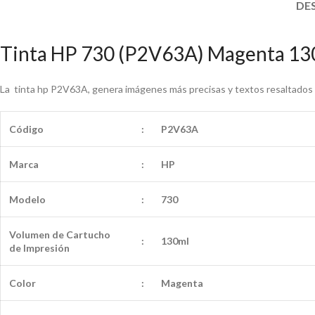
DE
Tinta HP 730 (P2V63A) Magenta 13
La tinta hp P2V63A, genera imágenes más precisas y textos resaltados y
Código
:
P2V63A
Marca
:
HP
Modelo
:
730
Volumen de Cartucho
:
130ml
de
Impresión
Color
:
Magenta