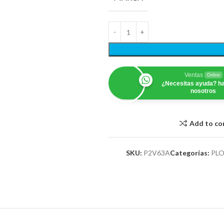
Ventas
Online
¿Necesitas ayuda? ha
nosotros
Add to c
SKU:
P2V63A
Categorías:
PL