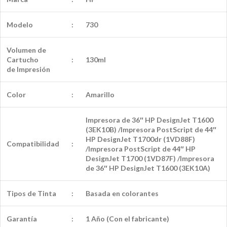
Modelo
:
730
Volumen de
Cartucho
:
130ml
de
Impresión
Color
:
Amarillo
Impresora de 36″ HP DesignJet T1600
(3EK10B) /Impresora PostScript de 44″
HP DesignJet T1700dr (1VD88F)
Compatibilidad
:
/Impresora PostScript de 44″ HP
DesignJet T1700 (1VD87F) /Impresora
de 36″ HP DesignJet T1600 (3EK10A)
Tipos de Tinta
:
Basada en colorantes
Garantía
:
1 Año (Con el fabricante)