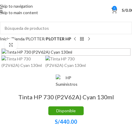
Skip to navigation
0
S/
0.0
Skip to main content
Inicio
Tienda
PLOTTER
PLOTTER HP
Haga Click para agrandar
Tinta HP 730 (P2V62A) Cyan 130ml
Disponible
S/
440.00