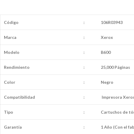
Código
:
106R03943
Marca
:
Xerox
Modelo
:
B600
Rendimiento
:
25,000 Páginas
Color
:
Negro
Compatibilidad
:
Impresora Xerox
Tipo
:
Cartuchos de tó
Garantía
:
1 Año (Con el fa