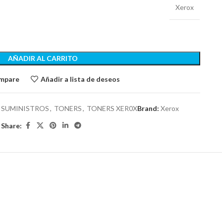
Xerox
AÑADIR AL CARRITO
ompare
Añadir a lista de deseos
SUMINISTROS
,
TONERS
,
TONERS XER0X
Brand:
Xerox
Share: