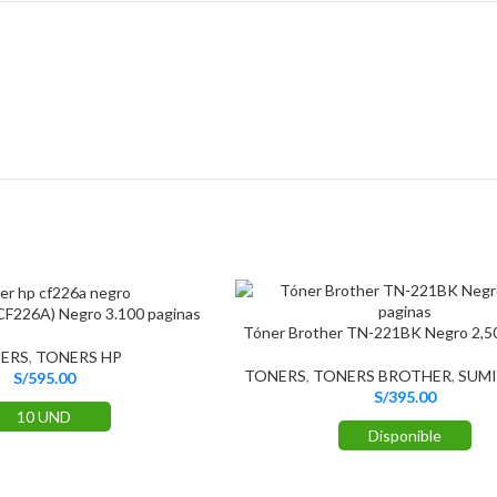
CF226A) Negro 3.100 paginas
Tóner Brother TN-221BK Negro 2,50
ERS
,
TONERS HP
TONERS
,
TONERS BROTHER
,
SUMI
S/
595.00
S/
395.00
10 UND
Disponible