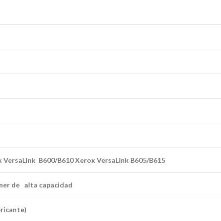
 VersaLink B600/B610 Xerox VersaLink B605/B615
ner de alta capacidad
bricante)