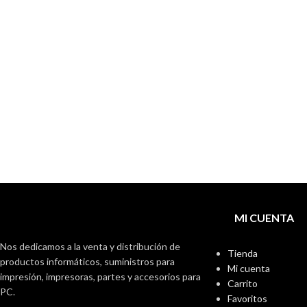
MI CUENTA
Nos dedicamos a la venta y distribución de
Tienda
productos informáticos, suministros para
Mi cuenta
impresión, impresoras, partes y accesorios para
Carrito
PC.
Favoritos