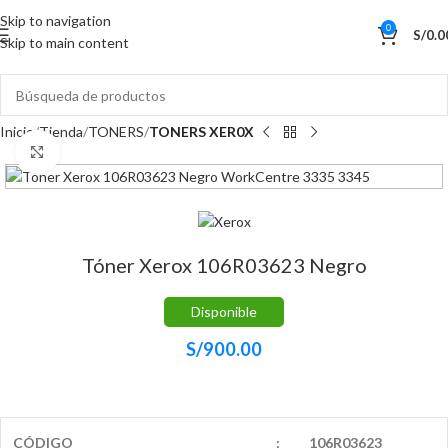
Skip to navigation
0
S/
0.0
Skip to main content
Inicio
Tienda
TONERS
TONERS XER0X
Haga Click para agrandar
Tóner Xerox 106R03623 Negro
Disponible
S/
900.00
CÓDIGO
:
106R03623