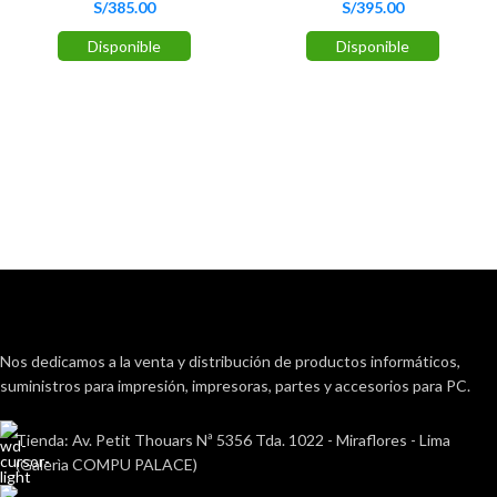
S/
385.00
S/
395.00
Disponible
Disponible
Nos dedicamos a la venta y distribución de productos informáticos,
suministros para impresión, impresoras, partes y accesorios para PC.
Tienda: Av. Petit Thouars Nª 5356 Tda. 1022 - Miraflores - Lima
(Galerìa COMPU PALACE)