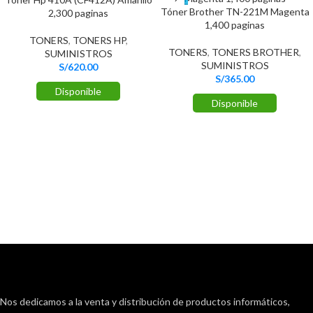
Tóner Brother TN-221M Magenta
2,300 paginas
1,400 paginas
TONERS
,
TONERS HP
,
TONERS
,
TONERS BROTHER
,
SUMINISTROS
SUMINISTROS
S/
620.00
S/
365.00
Disponible
Disponible
Nos dedicamos a la venta y distribución de productos informáticos,