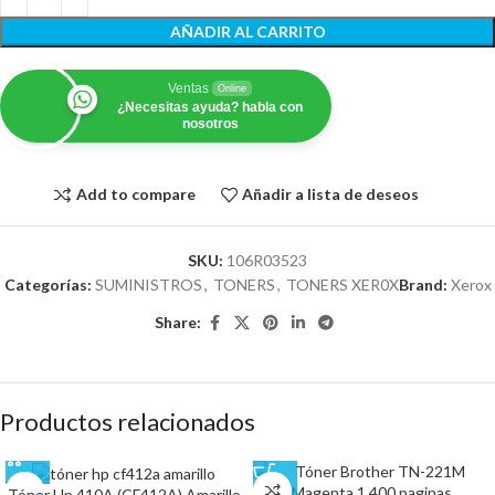
AÑADIR AL CARRITO
Ventas
Online
¿Necesitas ayuda? habla con
nosotros
Add to compare
Añadir a lista de deseos
SKU:
106R03523
Categorías:
SUMINISTROS
,
TONERS
,
TONERS XER0X
Brand:
Xerox
Share:
Productos relacionados
Tóner Hp 410A (CF412A) Amarillo