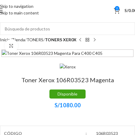
Skip to navigation
0
S/
0.0
Skip to main content
Inicio
Tienda
TONERS
TONERS XER0X
Haga Click para agrandar
Toner Xerox 106R03523 Magenta
Disponible
S/
1080.00
CÓDIGO
:
106R03523