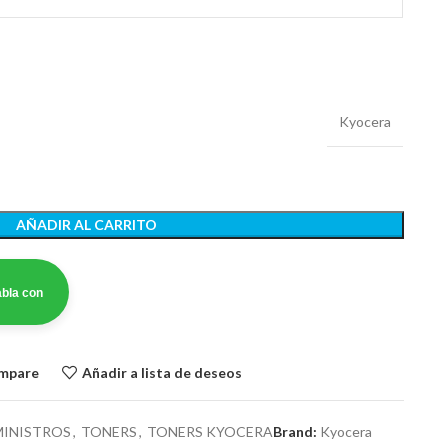
Kyocera
AÑADIR AL CARRITO
bla con
ompare
Añadir a lista de deseos
MINISTROS
,
TONERS
,
TONERS KYOCERA
Brand:
Kyocera