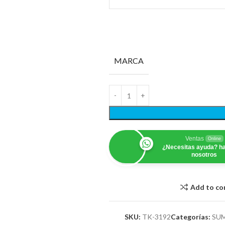
MARCA
Ventas
Online
¿Necesitas ayuda? ha
nosotros
Add to c
SKU:
TK-3192
Categorías:
SU