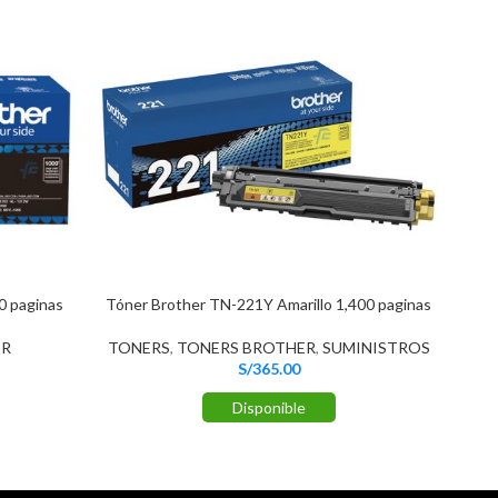
0 paginas
Tóner Brother TN-221Y Amarillo 1,400 paginas
Tón
ER
TONERS
,
TONERS BROTHER
,
SUMINISTROS
TO
S/
365.00
Disponible