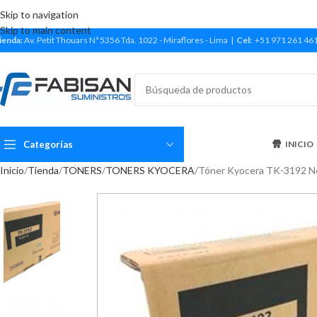
Skip to navigation
Skip to main content
ienda:
Av. Petit Thouars Nª 5356 Tda. 1022 - Miraflores - Lima |
Cel:
+51 971 261 46
Categorías
INICIO
Inicio
Tienda
TONERS
TONERS KYOCERA
Tóner Kyocera TK-3192 Ne