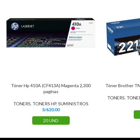
Tóner Hp 410A (CF413A) Magenta 2,300
Tóner Brother T
paginas
TONERS
,
TONE
TONERS
,
TONERS HP
,
SUMINISTROS
S/
620.00
20 UND