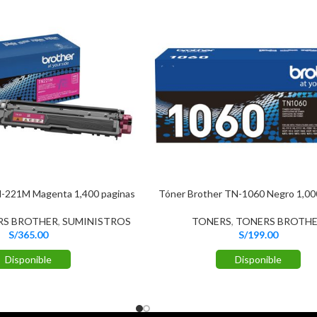
N-221M Magenta 1,400 paginas
Tóner Brother TN-1060 Negro 1,00
RS BROTHER
,
SUMINISTROS
TONERS
,
TONERS BROTH
S/
365.00
S/
199.00
Disponible
Disponible