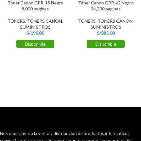
Tóner Canon GPR-18 Negro
Tóner Canon GPR-42 Negro
8,000 paginas
34,200 paginas
TONERS
,
TONERS CANON
,
TONERS
,
TONERS CANON
,
SUMINISTROS
SUMINISTROS
S/
195.00
S/
385.00
Disponible
Disponible
Nos dedicamos a la venta y distribución de productos informáticos,
suministros para impresión, impresoras, partes y accesorios para PC.