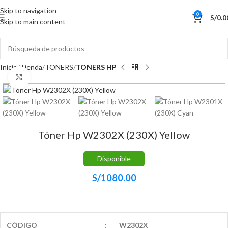
Skip to navigation
0
S/
0.0
Skip to main content
Inicio
Tienda
TONERS
TONERS HP
Haga Click para agrandar
Tóner Hp W2302X (230X) Yellow
Disponible
S/
1080.00
CÓDIGO
:
W2302X