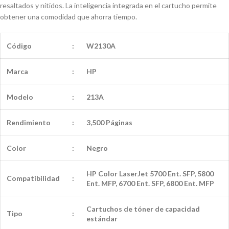
resaltados y nítidos. La inteligencia integrada en el cartucho permite
obtener una comodidad que ahorra tiempo.
Código
:
W2130A
Marca
:
HP
Modelo
:
213A
Rendimiento
:
3,500 Páginas
Color
:
Negro
HP Color LaserJet 5700 Ent. SFP, 5800
Compatibilidad
:
Ent. MFP, 6700 Ent. SFP, 6800 Ent. MFP
Cartuchos de tóner de capacidad
Tipo
:
estándar