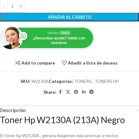
AÑADIR AL CARRITO
Ventas
Online
¿Necesitas ayuda? habla con
nosotros
Add to compare
Añadir a lista de deseos
SKU:
W2130A
Categorías:
TONERS
,
TONERS HP
Share:
Descripción
Toner Hp W2130A (213A) Negro
El tóner hp W2130A , genera imágenes más precisas y textos