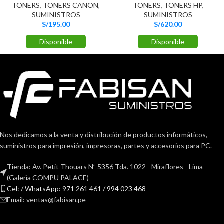
TONERS
,
TONERS CANON
,
TONERS
,
TONERS HP
,
SUMINISTROS
SUMINISTROS
S/
195.00
S/
620.00
Disponible
Disponible
Nos dedicamos a la venta y distribución de productos informáticos,
suministros para impresión, impresoras, partes y accesorios para PC.
Tienda: Av. Petit Thouars Nª 5356 Tda. 1022 - Miraflores - Lima
(Galerìa COMPU PALACE)
Cel: / WhatsApp: 971 261 461 / 994 023 468
Email: ventas@fabisan.pe