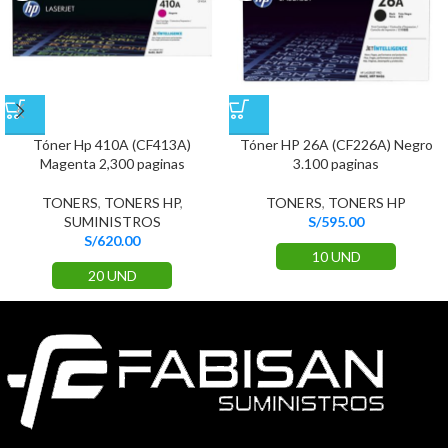
Tóner Hp 410A (CF413A)
Tóner HP 26A (CF226A) Negro
Magenta 2,300 paginas
3.100 paginas
TONERS
,
TONERS HP
,
TONERS
,
TONERS HP
SUMINISTROS
S/
595.00
S/
620.00
10 UND
20 UND