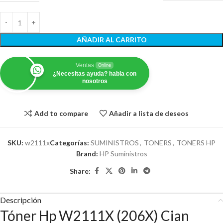
AÑADIR AL CARRITO
Ventas
Online
¿Necesitas ayuda? habla con
nosotros
Add to compare
Añadir a lista de deseos
SKU:
w2111x
Categorías:
SUMINISTROS
,
TONERS
,
TONERS HP
Brand:
HP Suministros
Share:
Descripción
Tóner Hp W2111X (206X) Cian