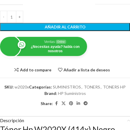
AÑADIR AL CARRITO
Ventas
Online
¿Necesitas ayuda? habla con
nosotros
Add to compare
Añadir a lista de deseos
SKU:
w2020x
Categorías:
SUMINISTROS
,
TONERS
,
TONERS HP
Brand:
HP Suministros
Share:
Descripción
Tóner Hp W2020X (414x) Negro