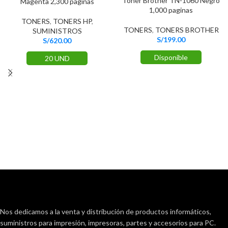
Tóner Brother TN-1060 Negro
Magenta 2,300 paginas
1,000 paginas
TONERS
,
TONERS HP
,
TONERS
,
TONERS BROTHER
SUMINISTROS
S/
199.00
S/
620.00
Disponible
20 UND
Nos dedicamos a la venta y distribución de productos informáticos,
suministros para impresión, impresoras, partes y accesorios para PC.