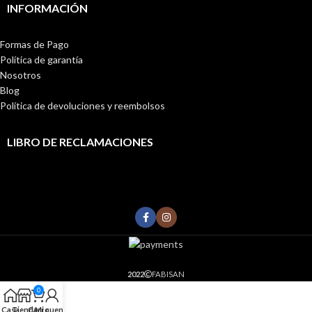
INFORMACIÓN
Formas de Pago
Política de garantía
Nosotros
Blog
Política de devoluciones y reembolsos
LIBRO DE RECLAMACIONES
2022
FABISAN
0
Casa
Tienda
Carro
Mi cuenta