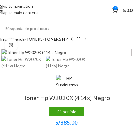
Skip to navigation
0
S/
0.0
Skip to main content
Inicio
Tienda
TONERS
TONERS HP
Haga Click para agrandar
Tóner Hp W2020X (414x) Negro
Disponible
S/
885.00