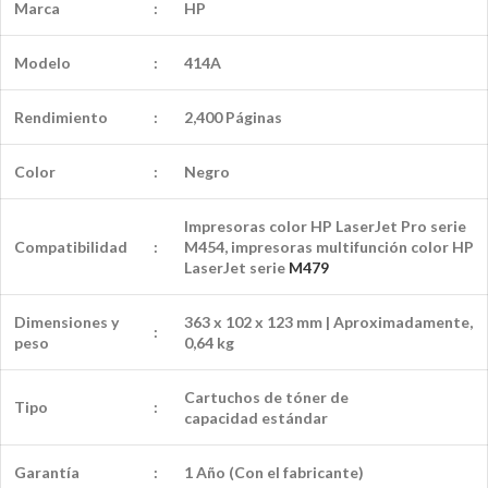
Marca
:
HP
Modelo
:
414A
Rendimiento
:
2,400 Páginas
Color
:
Negro
Impresoras color HP LaserJet Pro serie
Compatibilidad
:
M454, impresoras multifunción color HP
LaserJet serie
M479
Dimensiones y
363 x 102 x 123 mm | Aproximadamente,
:
peso
0,64 kg
Cartuchos de tóner de
Tipo
:
capacidad
estándar
Garantía
:
1 Año (Con el fabricante)