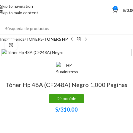
Skip to navigation
0
S/
0.0
Skip to main content
Inicio
Tienda
TONERS
TONERS HP
Haga Click para agrandar
Tóner Hp 48A (CF248A) Negro 1,000 Paginas
Disponible
S/
310.00