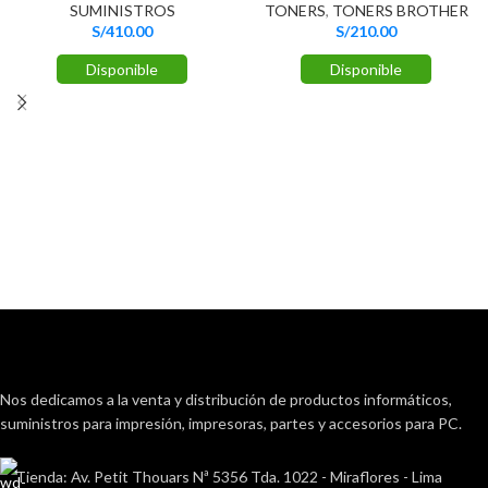
SUMINISTROS
TONERS
,
TONERS BROTHER
S/
410.00
S/
210.00
Disponible
Disponible
Nos dedicamos a la venta y distribución de productos informáticos,
suministros para impresión, impresoras, partes y accesorios para PC.
Tienda: Av. Petit Thouars Nª 5356 Tda. 1022 - Miraflores - Lima