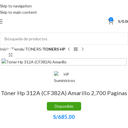
Skip to navigation
Skip to main content
0
S/
0.0
Inicio
Tienda
TONERS
TONERS HP
Haga Click para agrandar
Tóner Hp 312A (CF382A) Amarillo 2,700 Paginas
Disponible
S/
685.00