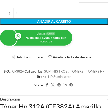
AÑADIR AL CARRITO
Ventas
Online
¿Necesitas ayuda? habla con
nosotros
Add to compare
Añadir a lista de deseos
SKU:
CF382A
Categorías:
SUMINISTROS
,
TONERS
,
TONERS HP
Brand:
HP Suministros
Share:
Descripción
Tóner Hp 312A (CF382A) Amarillo