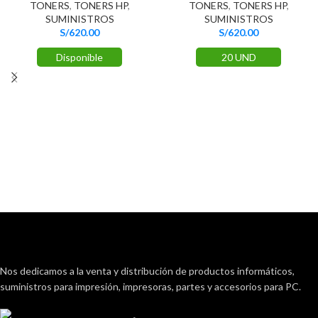
TONERS
,
TONERS HP
,
TONERS
,
TONERS HP
,
SUMINISTROS
SUMINISTROS
S/
620.00
S/
620.00
Disponible
20 UND
Nos dedicamos a la venta y distribución de productos informáticos,
suministros para impresión, impresoras, partes y accesorios para PC.