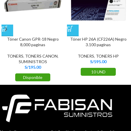
Tóner Canon GPR-18 Negro
Tóner HP 26A (CF226A) Negro
8,000 paginas
3.100 paginas
TONERS
,
TONERS CANON
,
TONERS
,
TONERS HP
SUMINISTROS
S/
595.00
S/
195.00
10 UND
Disponible