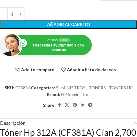
AÑADIR AL CARRITO
Ventas
Online
¿Necesitas ayuda? habla con
nosotros
Add to compare
Añadir a lista de deseos
SKU:
CF381A
Categorías:
SUMINISTROS
,
TONERS
,
TONERS HP
Brand:
HP Suministros
Share:
Descripción
Tóner Hp 312A (CF381A) Cian 2,700