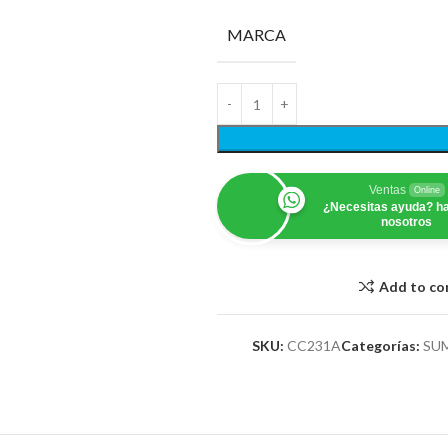
MARCA
Ventas
Online
¿Necesitas ayuda? ha
nosotros
Add to c
SKU:
CC231A
Categorías:
SU