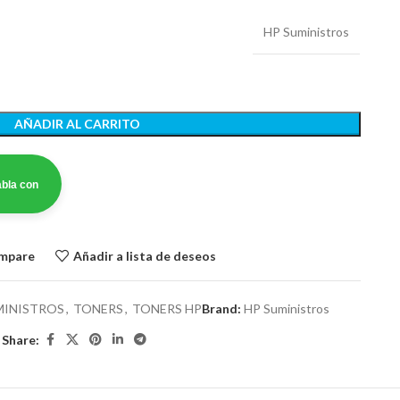
HP Suministros
AÑADIR AL CARRITO
bla con
ompare
Añadir a lista de deseos
MINISTROS
,
TONERS
,
TONERS HP
Brand:
HP Suministros
Share: