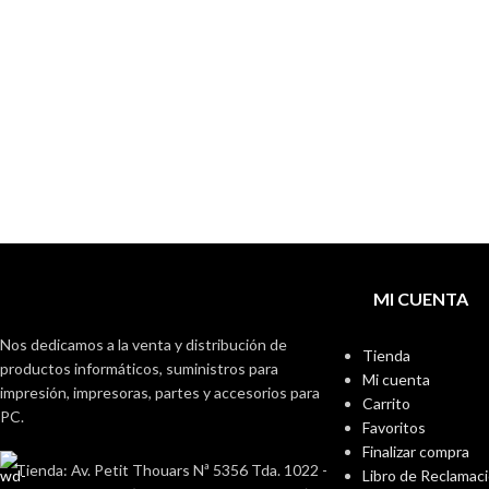
MI CUENTA
Nos dedicamos a la venta y distribución de
Tienda
productos informáticos, suministros para
Mi cuenta
impresión, impresoras, partes y accesorios para
Carrito
PC.
Favoritos
Finalizar compra
Tienda: Av. Petit Thouars Nª 5356 Tda. 1022 -
Libro de Reclamac