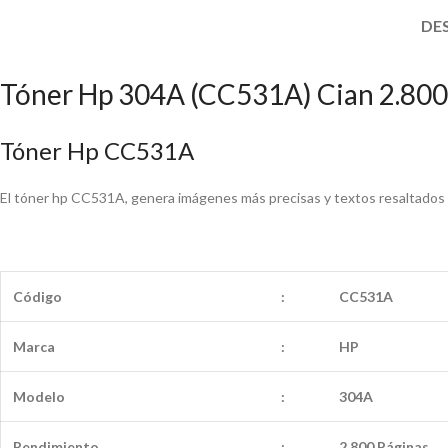
DE
Tóner Hp 304A (CC531A) Cian 2.800
Tóner Hp CC531A
El tóner hp CC531A, genera imágenes más precisas y textos resaltados y
Código
:
CC531A
Marca
:
HP
Modelo
:
304A
Rendimiento
:
2.800 Páginas