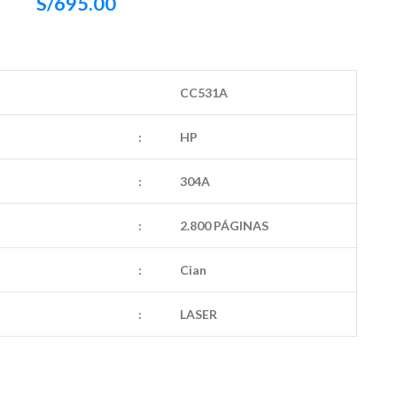
S/
695.00
CC531A
:
HP
:
304A
:
2.800 PÁGINAS
:
Cian
:
LASER