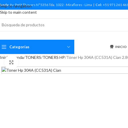
ienda:
Av. Petit Thouars Nª 5356 Tda. 1022 - Miraflores - Lima |
Cel:
+51 971 261 46
Skip to navigation
Skip to main content
Categorías
INICIO
Inicio
Tienda
TONERS
TONERS HP
Tóner Hp 304A (CC531A) Cian 2.8
Haga Click para agrandar