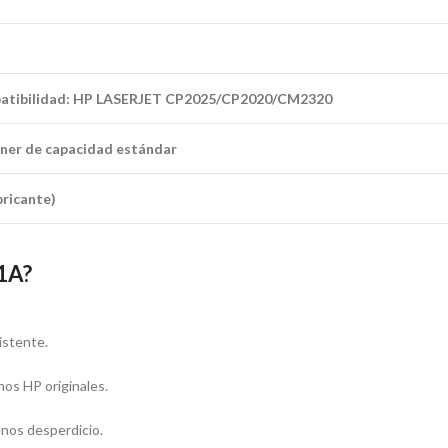
atibilidad: HP LASERJET CP2025/CP2020/CM2320
ner de capacidad estándar
bricante)
1A?
istente.
hos HP originales.
enos desperdicio.