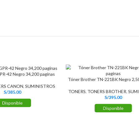
PR-42 Negro 34,200 paginas
Tóner Brother TN-221BK Negro 2,50
ERS CANON
,
SUMINISTROS
TONERS
,
TONERS BROTHER
,
SUMI
S/
385.00
S/
395.00
Disponible
Disponible