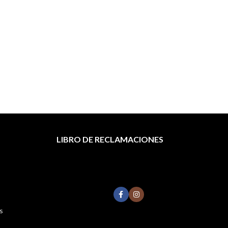
Tóne
TO
LIBRO DE RECLAMACIONES
s