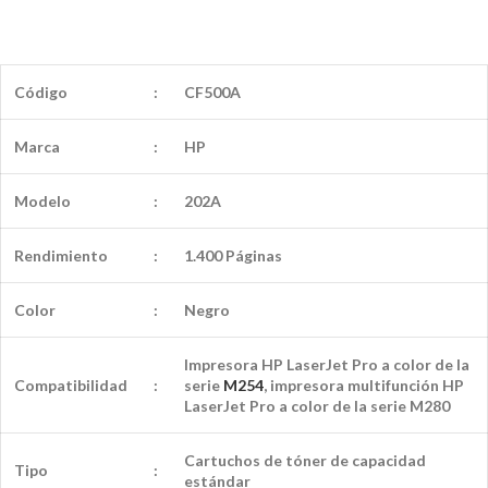
Código
:
CF500A
Marca
:
HP
Modelo
:
202A
Rendimiento
:
1.400 Páginas
Color
:
Negro
Impresora HP LaserJet Pro a color de la
Compatibilidad
:
serie
M254
, impresora multifunción HP
LaserJet Pro a color de la serie M280
Cartuchos de tóner de capacidad
Tipo
:
estándar