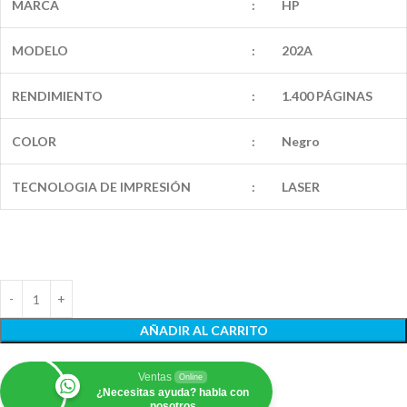
MARCA
:
HP
MODELO
:
202A
RENDIMIENTO
:
1.400 PÁGINAS
COLOR
:
Negro
TECNOLOGIA DE IMPRESIÓN
:
LASER
AÑADIR AL CARRITO
Ventas
Online
¿Necesitas ayuda? habla con
nosotros