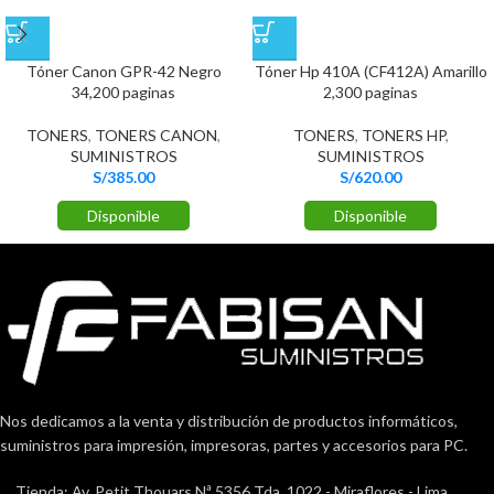
Tóner Canon GPR-42 Negro
Tóner Hp 410A (CF412A) Amarillo
34,200 paginas
2,300 paginas
TONERS
,
TONERS CANON
,
TONERS
,
TONERS HP
,
SUMINISTROS
SUMINISTROS
S/
385.00
S/
620.00
Disponible
Disponible
Nos dedicamos a la venta y distribución de productos informáticos,
suministros para impresión, impresoras, partes y accesorios para PC.
Tienda: Av. Petit Thouars Nª 5356 Tda. 1022 - Miraflores - Lima