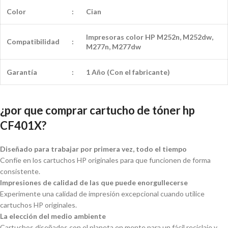
Color
:
Cian
Impresoras color HP M252n, M252dw,
Compatibilidad
:
M277n, M277dw
Garantía
:
1 Año (Con el fabricante)
¿por que comprar cartucho de tóner hp
CF401X?
Diseñado para trabajar por primera vez, todo el tiempo
Confíe en los cartuchos HP originales para que funcionen de forma
consistente.
Impresiones de calidad de las que puede enorgullecerse
Experimente una calidad de impresión excepcional cuando utilice
cartuchos HP originales.
La elección del medio ambiente
Cartuchos diseñados con el planeta en mente para un fácil reciclaje y