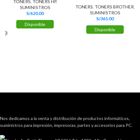
TONERS
,
TONERS HP
,
TONERS
,
TONERS BROTHER
,
SUMINISTROS
SUMINISTROS
S/
620.00
S/
365.00
Disponible
Disponible
Nos dedicamos a la venta y distribución de productos informáticos,
suministros para impresión, impresoras, partes y accesorios para PC.