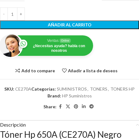
AÑADIR AL CARRITO
Ventas
Online
¿Necesitas ayuda? habla con
nosotros
Add to compare
Añadir a lista de deseos
SKU:
CE270A
Categorías:
SUMINISTROS
,
TONERS
,
TONERS HP
Brand:
HP Suministros
Share:
Descripción
Tóner Hp 650A (CE270A) Negro