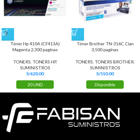
Tóner Hp 410A (CF413A)
Tóner Brother TN-316C Cian
Magenta 2,300 paginas
3,500 paginas
TONERS
,
TONERS HP
,
TONERS
,
TONERS BROTHER
,
SUMINISTROS
SUMINISTROS
S/
620.00
S/
550.00
20 UND
Disponible