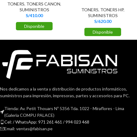
TONERS
,
TONERS CANON
,
SUMINISTROS
TONERS
,
TONERS HP
,
S/
410.00
SUMINISTROS
S/
620.00
Disponible
Disponible
Nos dedicamos a la venta y distribución de productos informáticos,
suministros para impresión, impresoras, partes y accesorios para PC.
Tienda: Av. Petit Thouars Nª 5356 Tda. 1022 - Miraflores - Lima
(Galerìa COMPU PALACE)
Cel: / WhatsApp: 971 261 461 / 994 023 468
Email: ventas@fabisan.pe