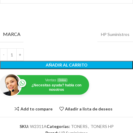
MARCA
HP Suministros
AÑADIR AL CARRITO
Ventas
Online
¿Necesitas ayuda? habla con
nosotros
Add to compare
Añadir a lista de deseos
SKU:
W2311A
Categorías:
TONERS
,
TONERS HP
Brand:
HP Suministros