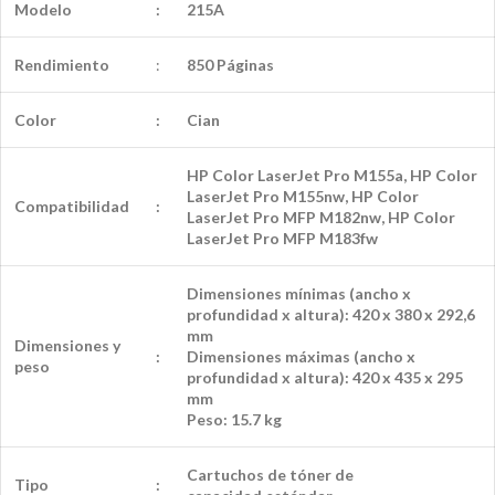
Modelo
:
215A
Rendimiento
:
850 Páginas
Color
:
Cian
HP Color LaserJet Pro M155a, HP Color
LaserJet Pro M155nw, HP Color
Compatibilidad
:
LaserJet Pro MFP M182nw, HP Color
LaserJet Pro MFP M183fw
Dimensiones mínimas (ancho x
profundidad x altura): 420 x 380 x 292,6
mm
Dimensiones y
:
Dimensiones máximas (ancho x
peso
profundidad x altura): 420 x 435 x 295
mm
Peso: 15.7 kg
Cartuchos de tóner de
Tipo
: