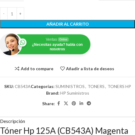
AÑADIR AL CARRITO
Ventas
Online
¿Necesitas ayuda? habla con
nosotros
Add to compare
Añadir a lista de deseos
SKU:
CB543A
Categorías:
SUMINISTROS
,
TONERS
,
TONERS HP
Brand:
HP Suministros
Share:
Descripción
Tóner Hp 125A (CB543A) Magenta