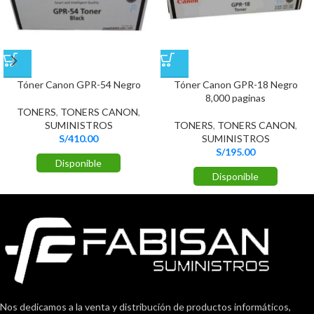
Tóner Canon GPR-54 Negro
Tóner Canon GPR-18 Negro
8,000 paginas
TONERS
,
TONERS CANON
,
SUMINISTROS
TONERS
,
TONERS CANON
,
S/
410.00
SUMINISTROS
S/
195.00
Disponible
Disponible
Nos dedicamos a la venta y distribución de productos informáticos,