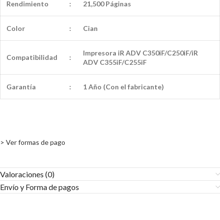
Rendimiento
:
21,500 Páginas
Color
:
Cian
Impresora iR ADV C350iF/C250iF/iR
Compatibilidad
:
ADV C355iF/C255iF
Garantía
:
1 Año (Con el fabricante)
> Ver formas de pago
Valoraciones (0)
Envío y Forma de pagos​