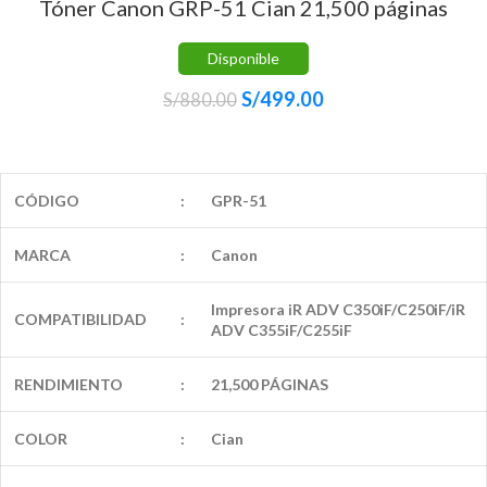
Tóner Canon GRP-51 Cian 21,500 páginas
Disponible
S/
499.00
S/
880.00
CÓDIGO
:
GPR-51
MARCA
:
Canon
Impresora iR ADV C350iF/C250iF/iR
COMPATIBILIDAD
:
ADV C355iF/C255iF
RENDIMIENTO
:
21,500 PÁGINAS
COLOR
:
Cian