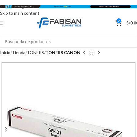
Skip to navigation
Skip to main content
0
S/
0.0
Inicio
Tienda
TONERS
TONERS CANON