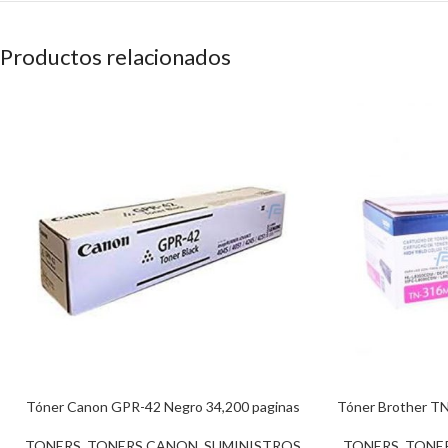
Productos relacionados
Tóner Canon GPR-42 Negro 34,200 paginas
Tóner Brother T
TONERS
,
TONERS CANON
,
SUMINISTROS
TONERS
,
TONE