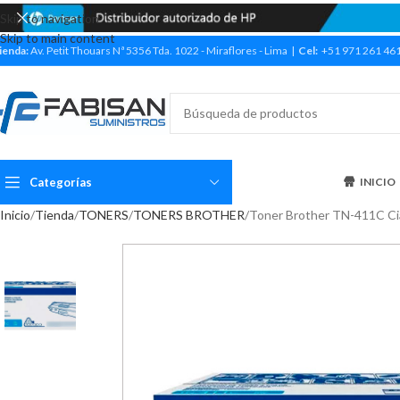
Skip to navigation
Skip to main content
ienda:
Av. Petit Thouars Nª 5356 Tda. 1022 - Miraflores - Lima |
Cel:
+51 971 261 46
Categorías
INICIO
Inicio
Tienda
TONERS
TONERS BROTHER
Toner Brother TN-411C Ci