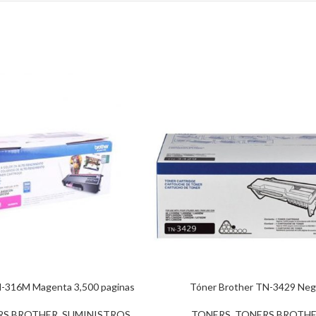
N-316M Magenta 3,500 paginas
Tóner Brother TN-3429 Neg
RS BROTHER
,
SUMINISTROS
TONERS
,
TONERS BROTH