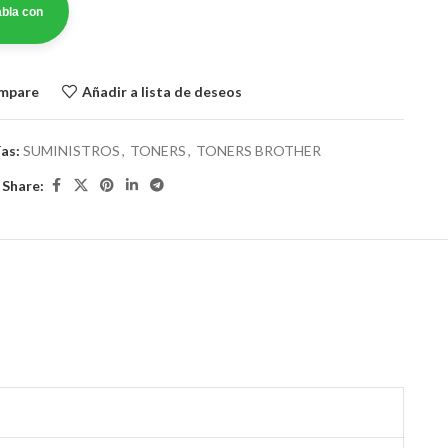
bla con
ompare
Añadir a lista de deseos
as:
SUMINISTROS
,
TONERS
,
TONERS BROTHER
Share: