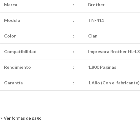
Marca
:
Brother
Modelo
:
TN-411
Color
:
Cian
Compatibilidad
:
Impresora Brother HL
Rendimiento
:
1,800 Paginas
Garantía
:
1 Año (Con el fabricante)
> Ver formas de pago