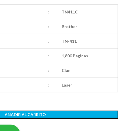
:
TN411C
:
Brother
:
TN-411
:
1,800 Paginas
:
Cian
:
Laser
AÑADIR AL CARRITO