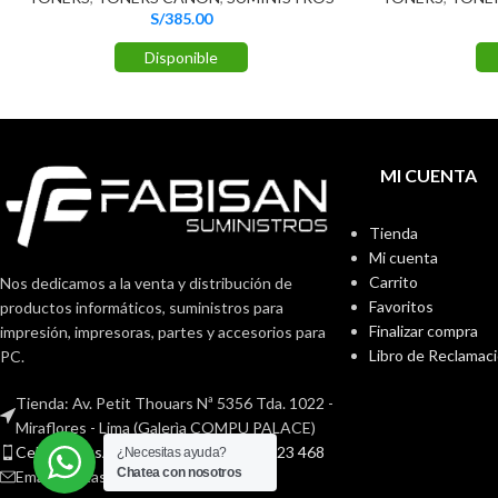
S/
385.00
Disponible
MI CUENTA
Tienda
Mi cuenta
Carrito
Nos dedicamos a la venta y distribución de
Favoritos
productos informáticos, suministros para
Finalizar compra
impresión, impresoras, partes y accesorios para
Libro de Reclamac
PC.
Tienda: Av. Petit Thouars Nª 5356 Tda. 1022 -
Miraflores - Lima (Galerìa COMPU PALACE)
Cel: / WhatsApp: 971 261 461 / 994 023 468
¿Necesitas ayuda?
Chatea con nosotros
Email: ventas@fabisan.pe