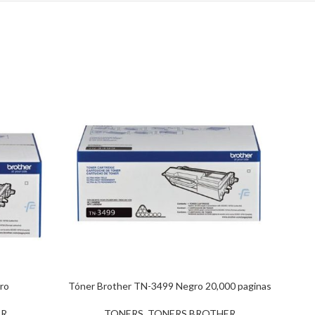
ro
Tóner Brother TN-3499 Negro 20,000 paginas
Tó
ER
TONERS
,
TONERS BROTHER