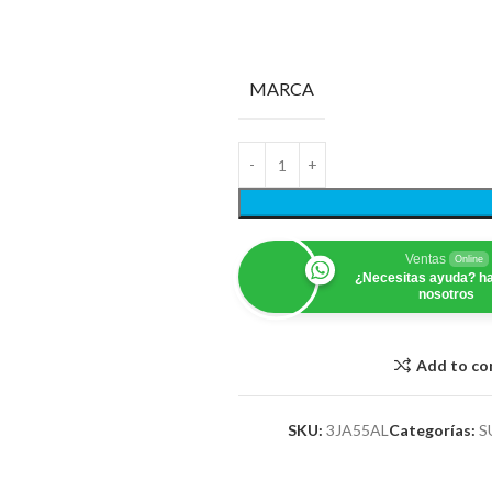
MARCA
Ventas
Online
¿Necesitas ayuda? ha
nosotros
Add to c
SKU:
3JA55AL
Categorías:
S