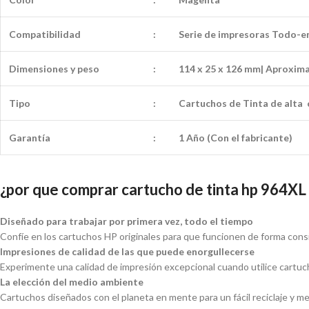
Compatibilidad
:
Serie de impresoras Todo-en
Dimensiones y peso
:
114 x 25 x 126 mm| Aproxim
Tipo
:
Cartuchos de Tinta de alta
Garantía
:
1 Año (Con el fabricante)
¿por que comprar cartucho de tinta hp 964XL 
Diseñado para trabajar por primera vez, todo el tiempo
Confíe en los cartuchos HP originales para que funcionen de forma cons
Impresiones de calidad de las que puede enorgullecerse
Experimente una calidad de impresión excepcional cuando utilice cartuc
La elección del medio ambiente
Cartuchos diseñados con el planeta en mente para un fácil reciclaje y m