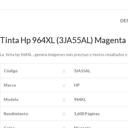
DE
Tinta Hp 964XL (3JA55AL) Magenta
La tinta hp 964XL , genera imágenes más precisas y textos resaltados y 
Código
:
3JA55AL
Marca
:
HP
Modelo
:
964XL
Rendimiento
:
1,600 Páginas
Color
:
Magenta