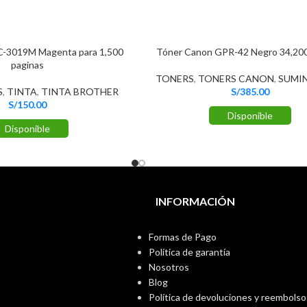
LC-3019M Magenta para 1,500
Tóner Canon GPR-42 Negro 34,200
paginas
TONERS
,
TONERS CANON
,
SUMI
S
,
TINTA
,
TINTA BROTHER
S/
385.00
S/
150.00
Disponible
Disponible
INFORMACIÓN
Formas de Pago
Política de garantía
Nosotros
Blog
Política de devoluciones y reembolso