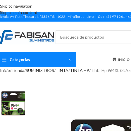
Skip to navigation
Skip to main content
ienda:
Av. Petit Thouars Nª 5356 Tda. 1022 - Miraflores - Lima |
Cel:
+51 971 261 46
Categorías
INICIO
Inicio
Tienda
SUMINISTROS
TINTA
TINTA HP
Tinta Hp 964XL (3JA