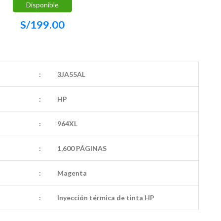
Disponible
S/
199.00
:
3JA55AL
:
HP
:
964XL
:
1,600 PÁGINAS
:
Magenta
:
Inyección térmica de tinta HP