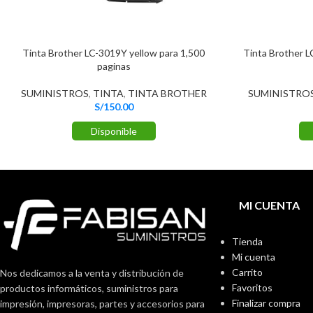
Tinta Brother LC-3019Y yellow para 1,500
Tinta Brother 
paginas
SUMINISTROS
,
TINTA
,
TINTA BROTHER
SUMINISTRO
S/
150.00
Disponible
MI CUENTA
Tienda
Mi cuenta
Carrito
Nos dedicamos a la venta y distribución de
Favoritos
productos informáticos, suministros para
Finalizar compra
impresión, impresoras, partes y accesorios para