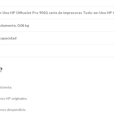
-Uno HP OfficeJet Pro 9010, serie de impresoras Todo-en-Uno HP O
adamente, 0,06 kg
 capacidad
?
istente.
hos HP originales.
enos desperdicio.