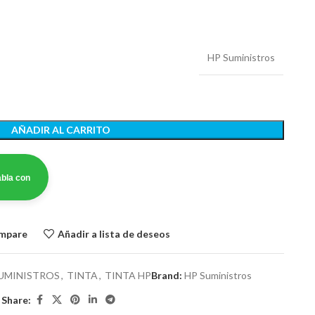
HP Suministros
AÑADIR AL CARRITO
bla con
ompare
Añadir a lista de deseos
UMINISTROS
,
TINTA
,
TINTA HP
Brand:
HP Suministros
Share: