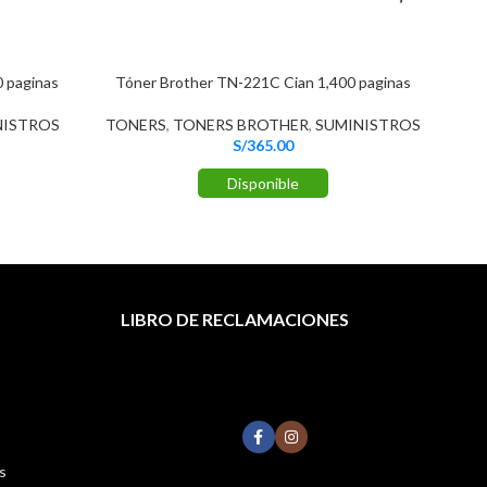
 paginas
Tóner Brother TN-221C Cian 1,400 paginas
Tó
NISTROS
TONERS
,
TONERS BROTHER
,
SUMINISTROS
TO
S/
365.00
Disponible
LIBRO DE RECLAMACIONES
s