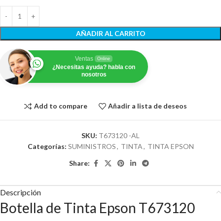
AÑADIR AL CARRITO
Ventas
Online
¿Necesitas ayuda? habla con
nosotros
Add to compare
Añadir a lista de deseos
SKU:
T673120 -AL
Categorías:
SUMINISTROS
,
TINTA
,
TINTA EPSON
Share:
Descripción
Botella de Tinta Epson T673120