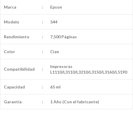
Marca
:
Epson
Modelo
:
544
Rendimiento
:
7,500 Páginas
Color
:
Cian
Impresoras
Compatibilidad
:
L1110/L3110/L3210/L3150/L3160/L5190
Capacidad
:
65 ml
Garantía
:
1 Año (Con el fabricante)