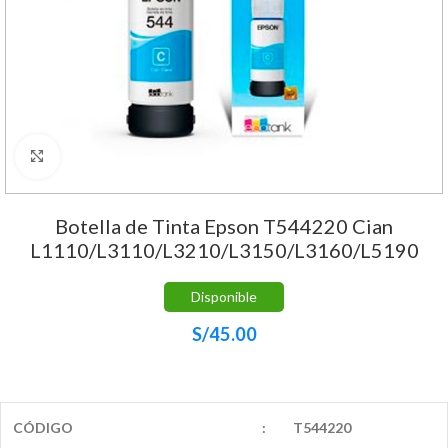
Haga Click para agrandar
Botella de Tinta Epson T544220 Cian
L1110/L3110/L3210/L3150/L3160/L5190
Disponible
S/
45.00
CÓDIGO
:
T544220