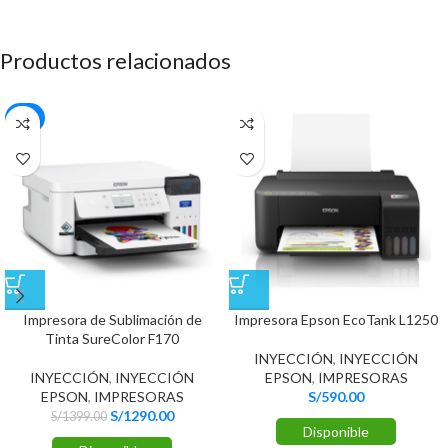
Productos relacionados
-8%
Impresora de Sublimación de
Impresora Epson EcoTank L1250
Tinta SureColor F170
INYECCIÓN
,
INYECCIÓN
INYECCIÓN
,
INYECCIÓN
EPSON
,
IMPRESORAS
EPSON
,
IMPRESORAS
S/
590.00
S/
1290.00
S/
1399.00
Disponible