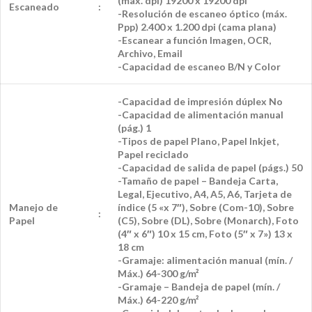
(max. dpi) 19200 x 19200 dpi
Escaneado
:
-Resolución de escaneo óptico (máx.
Ppp) 2.400 x 1.200 dpi (cama plana)
-Escanear a función Imagen, OCR,
Archivo, Email
-Capacidad de escaneo B/N y Color
-Capacidad de impresión dúplex No
-Capacidad de alimentación manual
(pág.) 1
-Tipos de papel Plano, Papel Inkjet,
Papel reciclado
-Capacidad de salida de papel (págs.) 50
-Tamaño de papel – Bandeja Carta,
Legal, Ejecutivo, A4, A5, A6, Tarjeta de
Manejo de
índice (5 «x 7″), Sobre (Com-10), Sobre
:
Papel
(C5), Sobre (DL), Sobre (Monarch), Foto
(4″ x 6″) 10 x 15 cm, Foto (5″ x 7») 13 x
18 cm
-Gramaje: alimentación manual (mín. /
Máx.) 64-300 g/m²
-Gramaje – Bandeja de papel (mín. /
Máx.) 64-220 g/m²