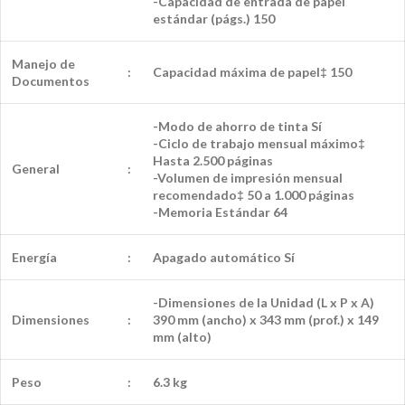
-Capacidad de entrada de papel
estándar (págs.) 150
Manejo de
:
Capacidad máxima de papel‡ 150
Documentos
-Modo de ahorro de tinta Sí
-Ciclo de trabajo mensual máximo‡
Hasta 2.500 páginas
General
:
-Volumen de impresión mensual
recomendado‡ 50 a 1.000 páginas
-Memoria Estándar 64
Energía
:
Apagado automático Sí
-Dimensiones de la Unidad (L x P x A)
Dimensiones
:
390 mm (ancho) x 343 mm (prof.) x 149
mm (alto)
Peso
:
6.3 kg